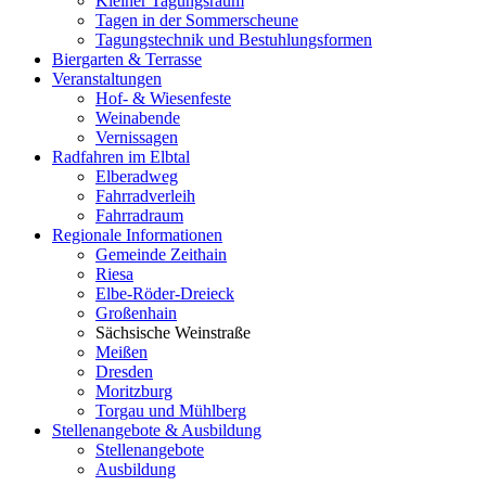
Kleiner Tagungsraum
Tagen in der Sommerscheune
Tagungstechnik und Bestuhlungsformen
Biergarten & Terrasse
Veranstaltungen
Hof- & Wiesenfeste
Weinabende
Vernissagen
Radfahren im Elbtal
Elberadweg
Fahrradverleih
Fahrradraum
Regionale Informationen
Gemeinde Zeithain
Riesa
Elbe-Röder-Dreieck
Großenhain
Sächsische Weinstraße
Meißen
Dresden
Moritzburg
Torgau und Mühlberg
Stellenangebote & Ausbildung
Stellenangebote
Ausbildung