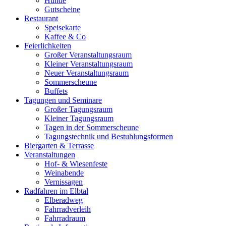
Hunde
Gutscheine
Restaurant
Speisekarte
Kaffee & Co
Feierlichkeiten
Großer Veranstaltungsraum
Kleiner Veranstaltungsraum
Neuer Veranstaltungsraum
Sommerscheune
Buffets
Tagungen und Seminare
Großer Tagungsraum
Kleiner Tagungsraum
Tagen in der Sommerscheune
Tagungstechnik und Bestuhlungsformen
Biergarten & Terrasse
Veranstaltungen
Hof- & Wiesenfeste
Weinabende
Vernissagen
Radfahren im Elbtal
Elberadweg
Fahrradverleih
Fahrradraum