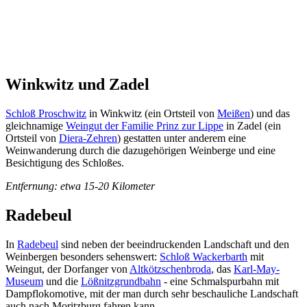
Winkwitz und Zadel
Schloß Proschwitz
in Winkwitz (ein Ortsteil von
Meißen
) und das
gleichnamige
Weingut der Familie Prinz zur Lippe
in Zadel (ein
Ortsteil von
Diera-Zehren
) gestatten unter anderem eine
Weinwanderung durch die dazugehörigen Weinberge und eine
Besichtigung des Schloßes.
Entfernung: etwa 15-20 Kilometer
Radebeul
In
Radebeul
sind neben der beeindruckenden Landschaft und den
Weinbergen besonders sehenswert:
Schloß Wackerbarth
mit
Weingut, der Dorfanger von
Altkötzschenbroda
, das
Karl-May-
Museum
und die
Lößnitzgrundbahn
- eine Schmalspurbahn mit
Dampflokomotive, mit der man durch sehr beschauliche Landschaft
auch nach Moritzburg fahren kann.